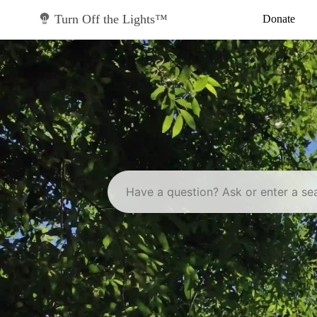
Skip
to
Turn Off the Lights™
Donate
content