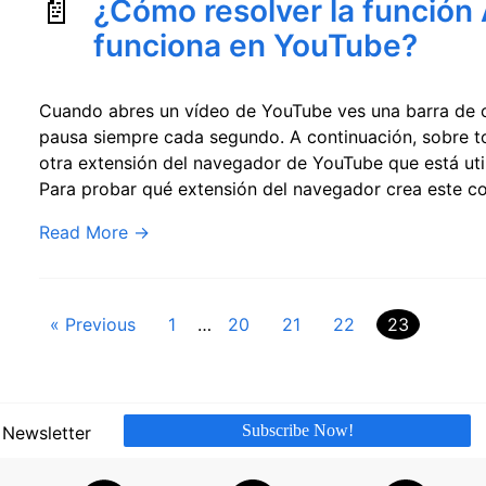
¿Cómo resolver la función
funciona en YouTube?
Cuando abres un vídeo de YouTube ves una barra de ca
pausa siempre cada segundo. A continuación, sobre 
otra extensión del navegador de YouTube que está uti
Para probar qué extensión del navegador crea este con
Read More
→
Paginación
« Previous
1
…
20
21
22
23
de
entradas
Subscribe Now!
 Newsletter