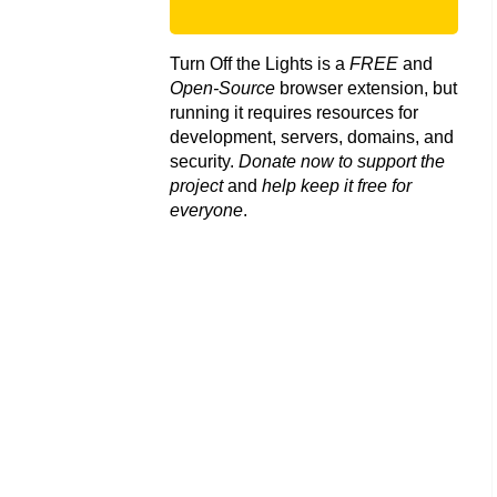
Turn Off the Lights is a
FREE
and
Open-Source
browser extension, but
running it requires resources for
development, servers, domains, and
security.
Donate now to support the
project
and
help keep it free for
everyone
.