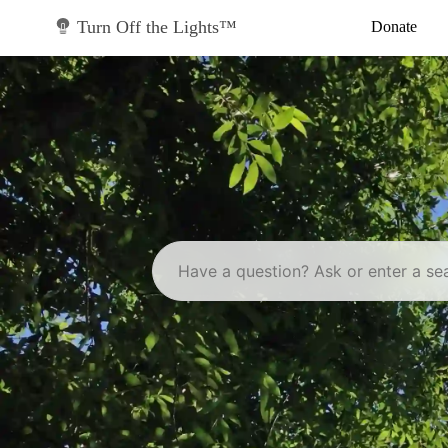
Skip
to
Turn Off the Lights™
Donate
content