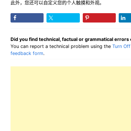
此外，您还可以自定义您的个人触摸和外观。
Did you find technical, factual or grammatical errors
You can report a technical problem using the
Turn Off
feedback form
.