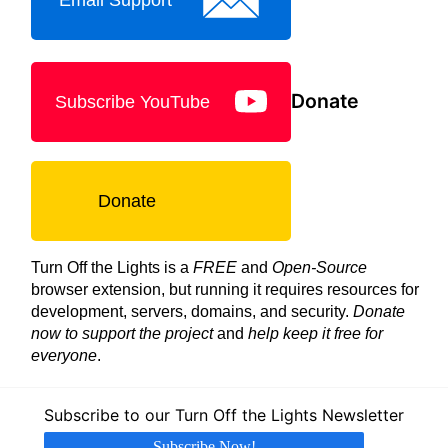
Donate
Subscribe YouTube
Donate
Turn Off the Lights is a
FREE
and
Open-Source
browser extension, but running it requires resources for
development, servers, domains, and security.
Donate
now to support the project
and
help keep it free for
everyone
.
Subscribe to our Turn Off the Lights Newsletter
Subscribe Now!