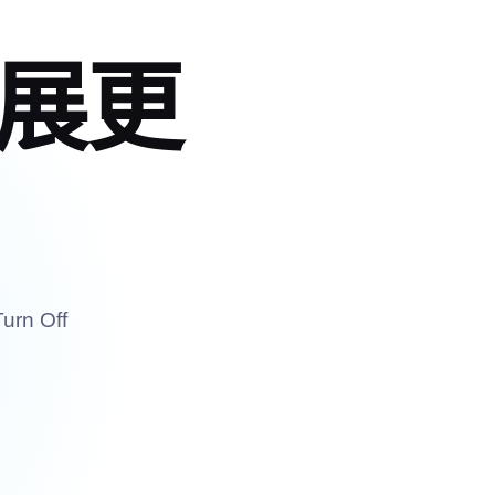
展更
n Off