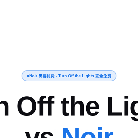
Noir 需要付费 - Turn Off the Lights 完全免费
n Off the Li
vs
Noir