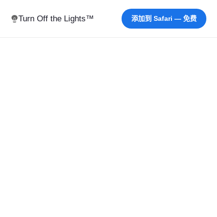
Turn Off the Lights™
添加到 Safari — 免费