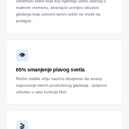
Dinamički efekti boja koji ogledaju video sadržaj u
realnom vremenu, stvarajući uronjivo iskustvo
gledanja koje osnovni tamni režim ne može da
postigne.
👁️
65% smanjenje plavog svetla
Režim zaštite očiju naučno dizajniran da smanji
naprezanje tokom produženog gledanja - potpuno
odsutan u setu funkcija Noir.
🎬