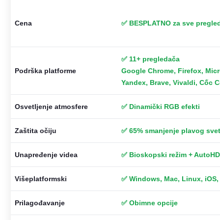
Cena
✅ BESPLATNO za sve pregle
✅ 11+ pregledača
Podrška platforme
Google Chrome, Firefox, Micr
Yandex, Brave, Vivaldi, Cốc 
Osvetljenje atmosfere
✅ Dinamički RGB efekti
Zaštita očiju
✅ 65% smanjenje plavog svet
Unapređenje videa
✅ Bioskopski režim + AutoHD +
Višeplatformski
✅ Windows, Mac, Linux, iOS,
Prilagođavanje
✅ Obimne opcije