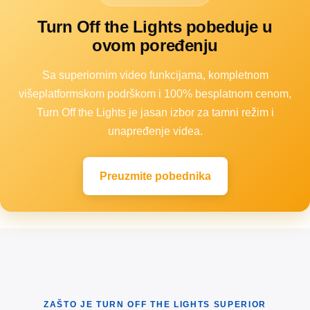
Turn Off the Lights pobeduje u
ovom poređenju
Sa superiornim video funkcijama, kompletnom
višeplatformskom podrškom i 100% besplatnom cenom,
Turn Off the Lights je jasan izbor za tamni režim i
unapređenje videa.
Preuzmite pobednika
ZAŠTO JE TURN OFF THE LIGHTS SUPERIOR