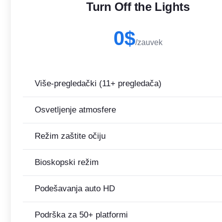
Turn Off the Lights
0$
/zauvek
Više-pregledački (11+ pregledača)
Osvetljenje atmosfere
Režim zaštite očiju
Bioskopski režim
Podešavanja auto HD
Podrška za 50+ platformi