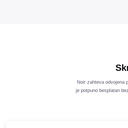
Sk
Noir zahteva odvojena p
je potpuno besplatan bez 