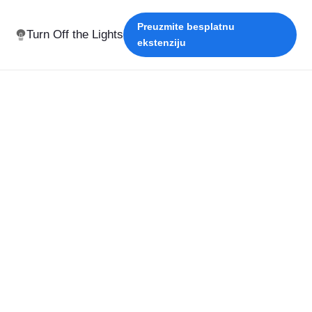
Preuzmite besplatnu
Turn Off the Lights
ekstenziju