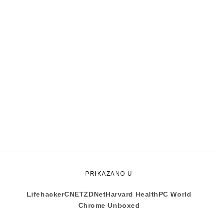
PRIKAZANO U
Lifehacker
CNET
ZDNet
Harvard Health
PC World
Chrome Unboxed