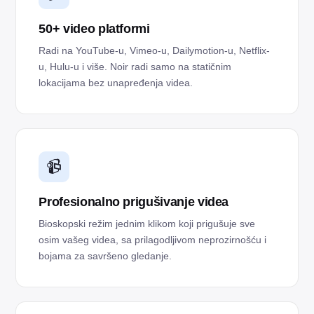
50+ video platformi
Radi na YouTube-u, Vimeo-u, Dailymotion-u, Netflix-
u, Hulu-u i više. Noir radi samo na statičnim
lokacijama bez unapređenja videa.
📹
Profesionalno prigušivanje videa
Bioskopski režim jednim klikom koji prigušuje sve
osim vašeg videa, sa prilagodljivom neprozirnošću i
bojama za savršeno gledanje.