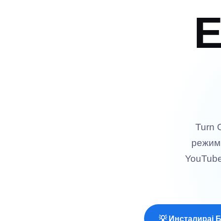
Е
Turn 
режим 
YouTube,
💡 Инсталирај 