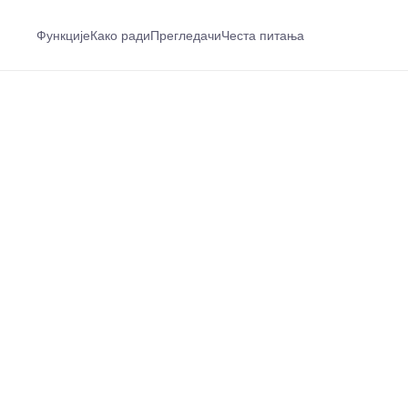
Функције
Како ради
Прегледачи
Честа питања