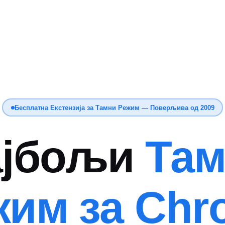
Бесплатна Екстензија за Тамни Режим — Поверљива од 2009
ајбољи
Там
жим за Chr