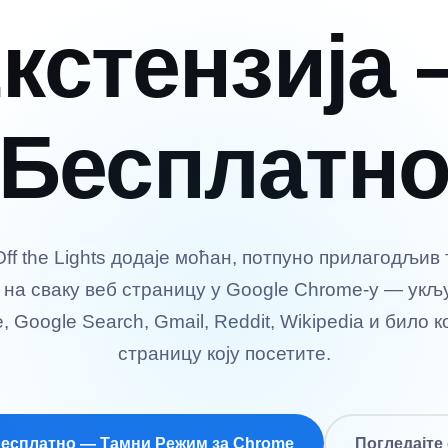
кстензија
Бесплатн
Off the Lights додаје моћан, потпуно прилагодљив
на сваку веб страницу у Google Chrome-у — укљ
 Google Search, Gmail, Reddit, Wikipedia и било к
страницу коју посетите.
Бесплатно — Тамни Режим за Chrome
Погледајте