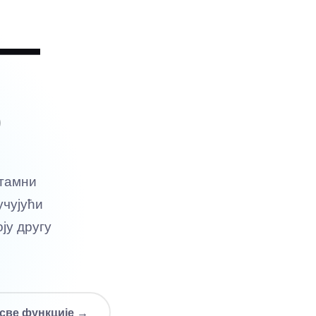
 —
о
 тамни
учујући
оју другу
 све функције →