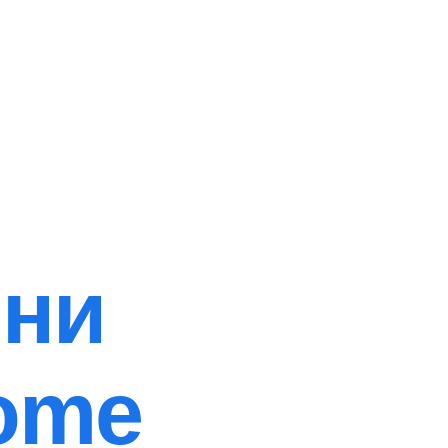
ни
ome