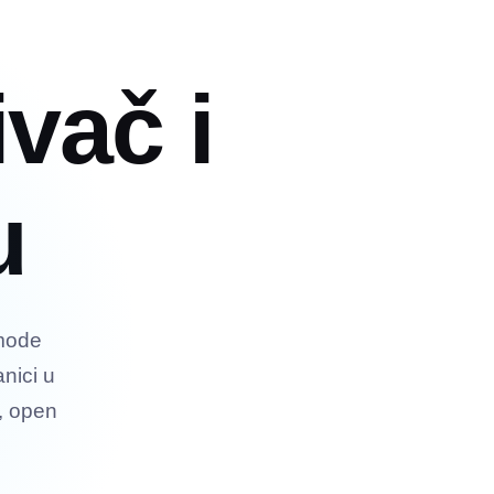
ivač i
u
 mode
nici u
, open