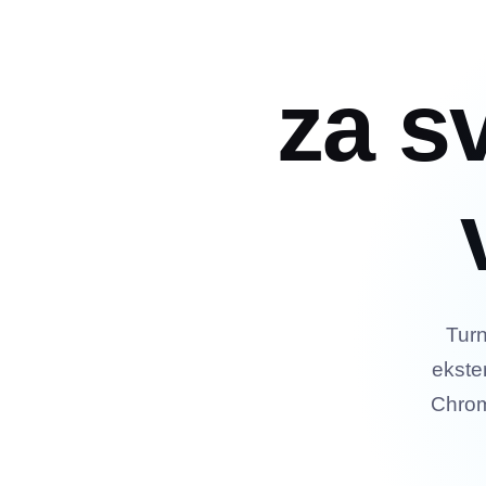
za sv
Turn
ekste
Chrom