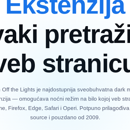
Ekstenzija
aki pretraž
veb stranic
 Off the Lights je najdostupnija sveobuhvatna dark
nzija — omogućava noćni režim na bilo kojoj veb stra
e, Firefox, Edge, Safari i Operi. Potpuno prilagođiva
source i pouzdano od 2009.