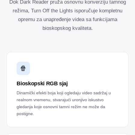
Dok Dark Reader pruža osnovnu konverziju tamnog
režima, Turn Off the Lights isporučuje kompletnu
opremu za unapređenje videa sa funkcijama
bioskopskog kvaliteta.
🍿
Bioskopski RGB sjaj
Dinamički efekti boja koji ogledaju video sadržaj u
realnom vremenu, stvarajući uronjivo iskustvo
gledanja koje osnovni tamni režim ne može da
postigne.