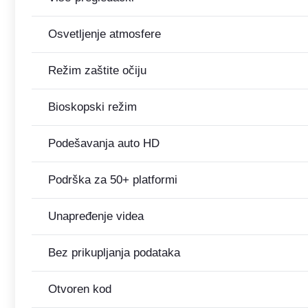
Osvetljenje atmosfere
Režim zaštite očiju
Bioskopski režim
Podešavanja auto HD
Podrška za 50+ platformi
Unapređenje videa
Bez prikupljanja podataka
Otvoren kod