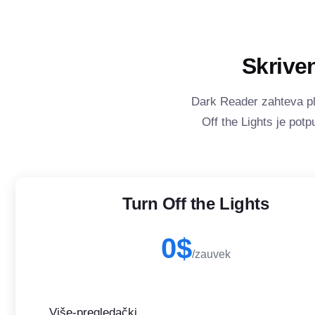
Skrive
Dark Reader zahteva pl
Off the Lights je potp
Turn Off the Lights
0$
/zauvek
Više-pregledački