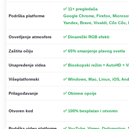
✅ 11+ pregledača
Podrška platforme
Google Chrome, Firefox, Microsof
Yandex, Brave, Vivaldi, Cốc Cốc,
Osvetljenje atmosfere
✅ Dinamički RGB efekti
Zaštita očiju
✅ 65% smanjenje plavog svetla
Unapređenje videa
✅ Bioskopski režim + AutoHD + Vid
Višeplatformski
✅ Windows, Mac, Linux, iOS, And
Prilagođavanje
✅ Obimne opcije
Otvoren kod
✅ 100% besplatan i otvoren
Podrška video platforme
✅ YouTube, Vimeo, Dailymotion, 