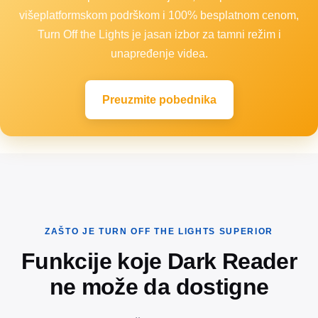
višeplatformskom podrškom i 100% besplatnom cenom,
Turn Off the Lights je jasan izbor za tamni režim i
unapređenje videa.
Preuzmite pobednika
ZAŠTO JE TURN OFF THE LIGHTS SUPERIOR
Funkcije koje Dark Reader
ne može da dostigne