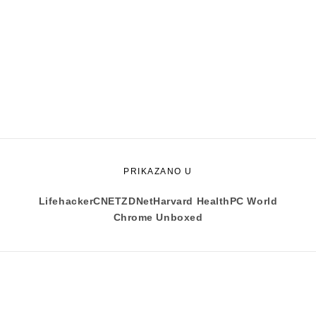
PRIKAZANO U
Lifehacker
CNET
ZDNet
Harvard Health
PC World
Chrome Unboxed