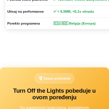
Uticaj na performanse
✅ < 8,5MB, <0,1s obrada
Poreklo programera
🇪🇺 🇧🇪 Belgija (Evropa)
🏆 Jasan pobednik
Turn Off the Lights pobeduje u
ovom poređenju
Sa superiornim funkcijama, kompletnom