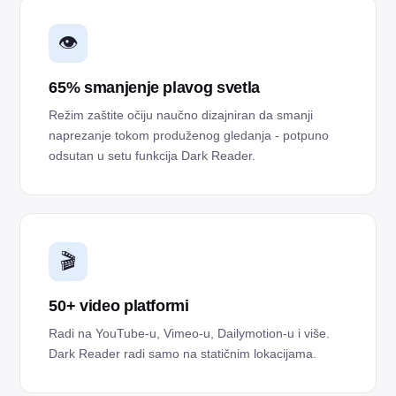
👁️
65% smanjenje plavog svetla
Režim zaštite očiju naučno dizajniran da smanji
naprezanje tokom produženog gledanja - potpuno
odsutan u setu funkcija Dark Reader.
🎬
50+ video platformi
Radi na YouTube-u, Vimeo-u, Dailymotion-u i više.
Dark Reader radi samo na statičnim lokacijama.