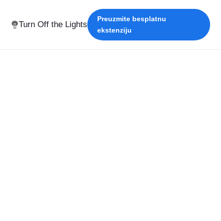
Preuzmite besplatnu
Turn Off the Lights
ekstenziju