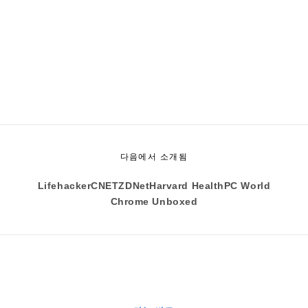
다음에서 소개됨
Lifehacker
CNET
ZDNet
Harvard Health
PC World
Chrome Unboxed