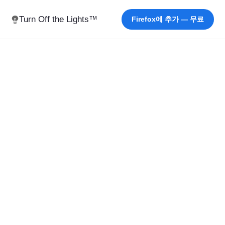
Turn Off the Lights™
Firefox에 추가 — 무료