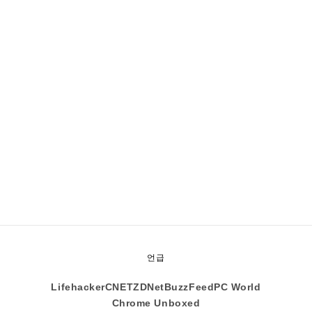
언급
Lifehacker
CNET
ZDNet
BuzzFeed
PC World
Chrome Unboxed