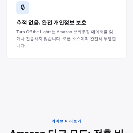
🔒
추적 없음, 완전 개인정보 보호
Turn Off the Lights는 Amazon 브라우징 데이터를 읽
거나 전송하지 않습니다. 오픈 소스이며 완전히 투명합
니다.
라이브 미리보기