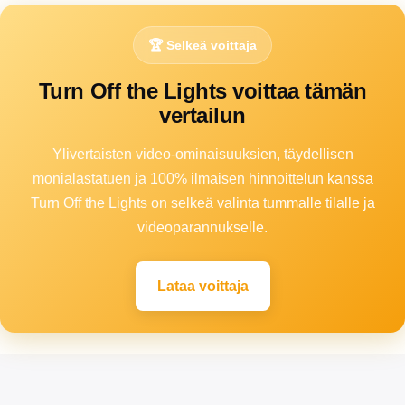
🏆 Selkeä voittaja
Turn Off the Lights voittaa tämän
vertailun
Ylivertaisten video-ominaisuuksien, täydellisen
monialastatuen ja 100% ilmaisen hinnoittelun kanssa
Turn Off the Lights on selkeä valinta tummalle tilalle ja
videoparannukselle.
Lataa voittaja