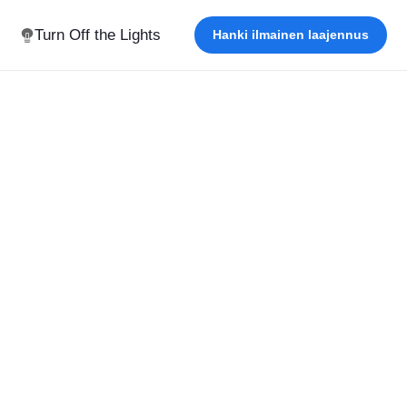
Turn Off the Lights
Hanki ilmainen laajennus