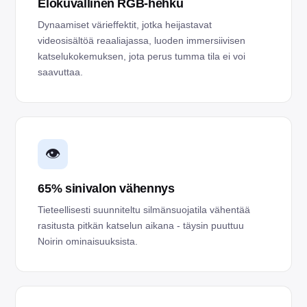
Elokuvallinen RGB-hehku
Dynaamiset värieffektit, jotka heijastavat
videosisältöä reaaliajassa, luoden immersiivisen
katselukokemuksen, jota perus tumma tila ei voi
saavuttaa.
👁️
65% sinivalon vähennys
Tieteellisesti suunniteltu silmänsuojatila vähentää
rasitusta pitkän katselun aikana - täysin puuttuu
Noirin ominaisuuksista.