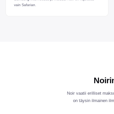
vain Safarian.
Noiri
Noir vaatii erilliset maks
on täysin ilmainen ilm