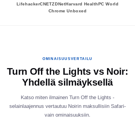
Lifehacker
CNET
ZDNet
Harvard Health
PC World
Chrome Unboxed
OMINAISUUSVERTAILU
Turn Off the Lights vs Noir:
Yhdellä silmäyksellä
Katso miten ilmainen Turn Off the Lights -
selainlaajennus vertautuu Noirin maksullisiin Safari-
vain ominaisuuksiin.