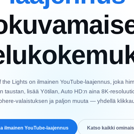
okuvamaise
elukokemuk
f the Lights on ilmainen YouTube-laajennus, joka h
n taustan, lisää Yötilan, Auto HD:n aina 8K-resoluutio
here-valaistuksen ja paljon muuta — yhdellä klikkau
a ilmainen YouTube-laajennus
Katso kaikki ominai