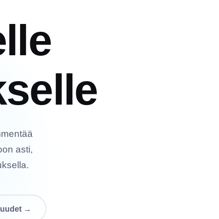
lle
selle
immentää
on asti,
ksella.
suudet →