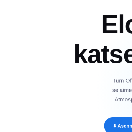
El
kats
Turn Of
selaime
Atmosp
⬇ Asenn