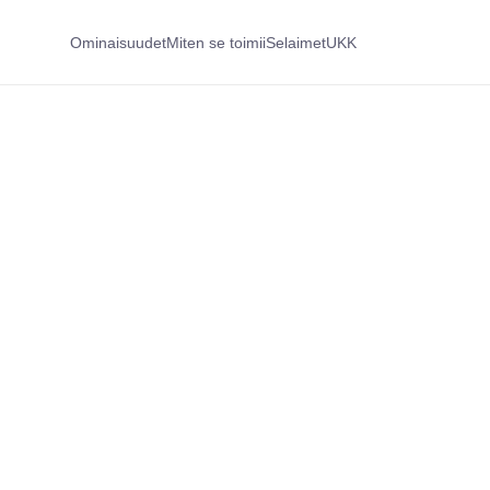
Ominaisuudet
Miten se toimii
Selaimet
UKK