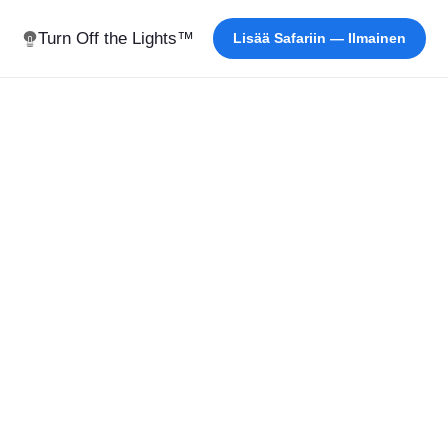
Turn Off the Lights™
Lisää Safariin — Ilmainen