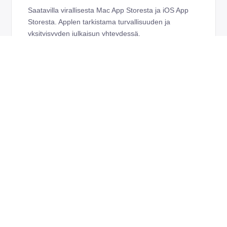
Saatavilla virallisesta Mac App Storesta ja iOS App
Storesta. Applen tarkistama turvallisuuden ja
yksityisyyden julkaisun yhteydessä.
✨
macOS Liquid Glass optimoitu
Versio 4.6 sisältää uudelleensuunnitellun ikkunan,
joka täydentää macOS 26 Liquid Glass -estetiikkaa.
🌐