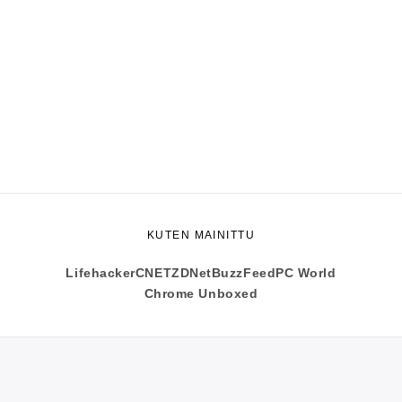
KUTEN MAINITTU
Lifehacker
CNET
ZDNet
BuzzFeed
PC World
Chrome Unboxed