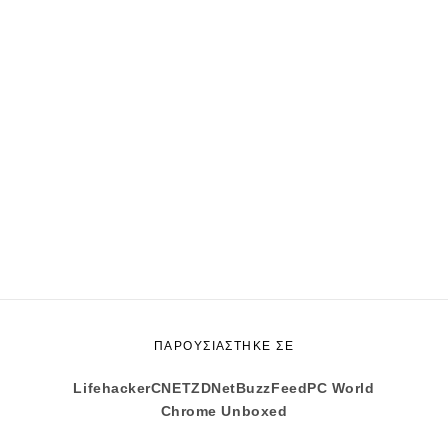
ΠΑΡΟΥΣΙΆΣΤΗΚΕ ΣΕ
Lifehacker
CNET
ZDNet
BuzzFeed
PC World
Chrome Unboxed