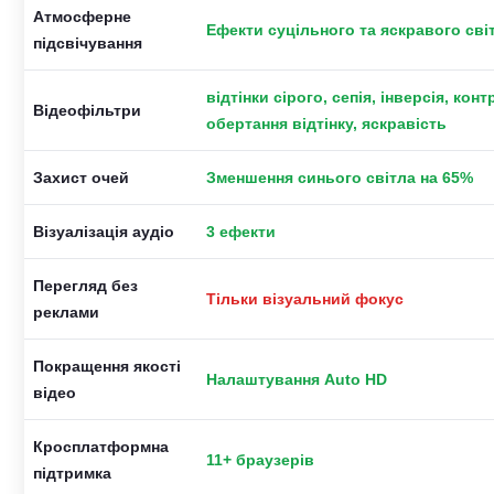
Атмосферне
Ефекти суцільного та яскравого сві
підсвічування
відтінки сірого, сепія, інверсія, конт
Відеофільтри
обертання відтінку, яскравість
Захист очей
Зменшення синього світла на 65%
Візуалізація аудіо
3 ефекти
Перегляд без
Тільки візуальний фокус
реклами
Покращення якості
Налаштування Auto HD
відео
Кросплатформна
11+ браузерів
підтримка