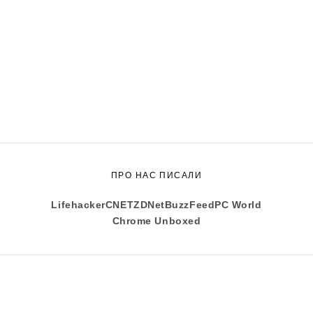
ПРО НАС ПИСАЛИ
Lifehacker
CNET
ZDNet
BuzzFeed
PC World
Chrome Unboxed