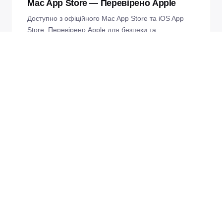
Mac App Store — Перевірено Apple
Доступно з офіційного Mac App Store та iOS App
Store. Перевірено Apple для безпеки та
приватності при кожному випуску.
✨
Оптимізовано для macOS Liquid Glass
Версія 4.6 має перероблене вікно, яке доповнює
естетику macOS 26 Liquid Glass.
🌐