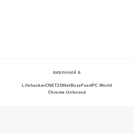
ВИБРАНИЙ В
Lifehacker
CNET
ZDNet
BuzzFeed
PC World
Chrome Unboxed