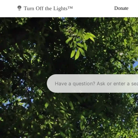
Skip
to
Turn Off the Lights™
Donate
content