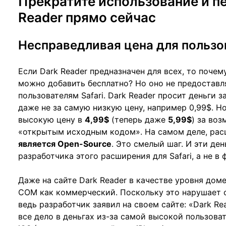
Прекратите использование и пе
Reader прямо сейчас
Несправедливая цена для пользо
Если Dark Reader предназначен для всех, то поче
можно добавить бесплатно? Но оно не предостав
пользователям Safari. Dark Reader просит деньги з
даже не за самую низкую цену, например 0,99$. Но
высокую цену в
4,99$
(теперь даже
5,99$
) за во
«открытым исходным кодом». На самом деле, расш
является Open-Source
. Это смелый шаг. И эти де
разработчика этого расширения для Safari, а не в 
Даже на сайте Dark Reader в качестве уровня дом
COM как коммерческий. Поскольку это нарушает о
ведь разработчик заявил на своем сайте: «Dark Rea
все дело в деньгах из-за самой высокой пользова