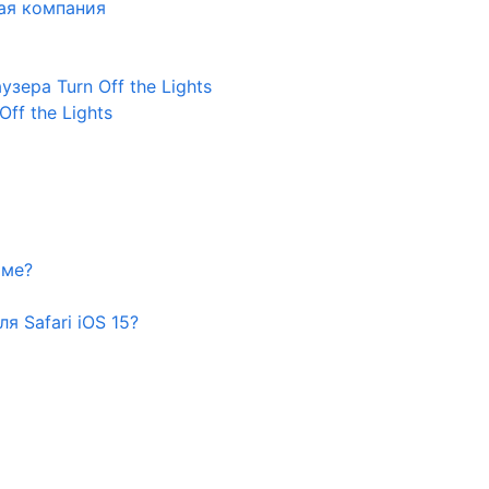
ная компания
ера Turn Off the Lights
ff the Lights
оме?
я Safari iOS 15?