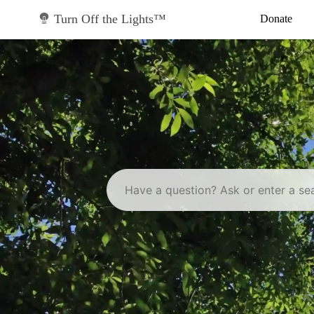
Skip
to
Turn Off the Lights™
Donate
content