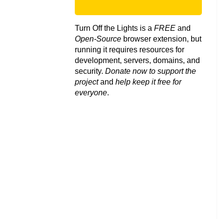
Turn Off the Lights is a
FREE
and
Open-Source
browser extension, but
running it requires resources for
development, servers, domains, and
security.
Donate now to support the
project
and
help keep it free for
everyone
.