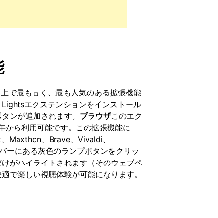
能
ターネット上で最も古く、最も人気のある拡張機能
e Lightsエクステンションをインストール
ボタンが追加されます。
ブラウザ
このエク
9年から利用可能です。この拡張機能に
x、Maxthon、Brave、Vivaldi、
ツールバーにある灰色のランプボタンをクリッ
だけがハイライトされます（そのウェブペ
快適で楽しい視聴体験が可能になります。