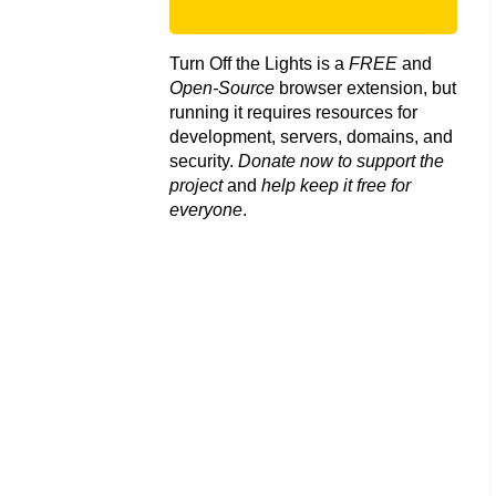
Turn Off the Lights is a
FREE
and
Open-Source
browser extension, but
running it requires resources for
development, servers, domains, and
security.
Donate now to support the
project
and
help keep it free for
everyone
.