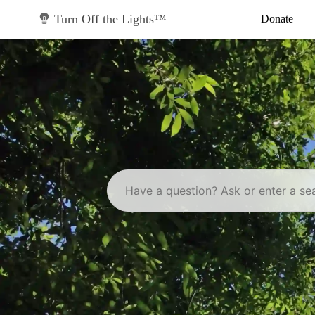
Skip
to
Turn Off the Lights™
Donate
content