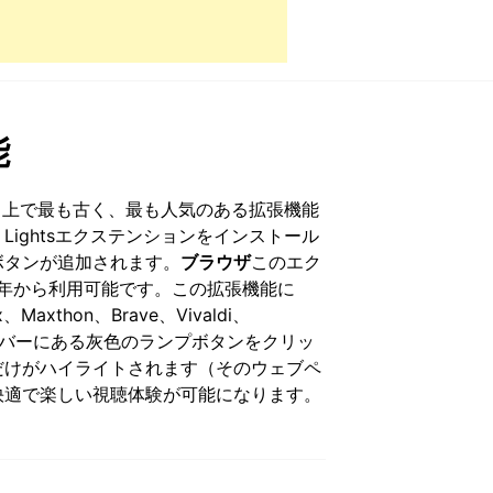
能
ターネット上で最も古く、最も人気のある拡張機能
e Lightsエクステンションをインストール
ボタンが追加されます。
ブラウザ
このエク
9年から利用可能です。この拡張機能に
x、Maxthon、Brave、Vivaldi、
ツールバーにある灰色のランプボタンをクリッ
だけがハイライトされます（そのウェブペ
快適で楽しい視聴体験が可能になります。