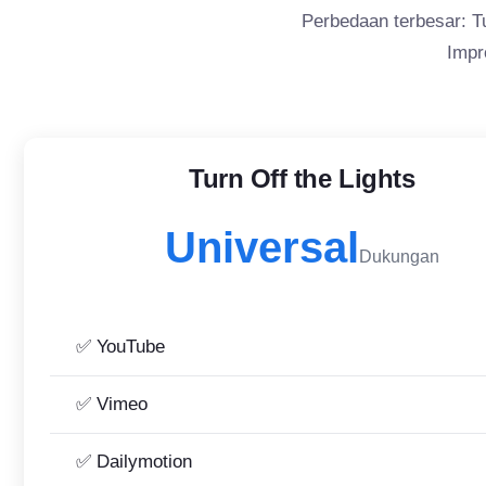
Perbedaan terbesar: Tu
Impr
Turn Off the Lights
Universal
Dukungan
✅ YouTube
✅ Vimeo
✅ Dailymotion