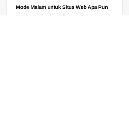
Mode Malam untuk Situs Web Apa Pun
Terapkan mode gelap di situs web apa pun yang
Anda kunjungi — YouTube, Google, Reddit,
Wikipedia, Amazon, Facebook, situs berita, dan
lainnya.
🌐
Berfungsi di Semua Browser Utama
Tersedia untuk Chrome, Firefox, Edge, Safari,
Opera, Brave, Vivaldi, Samsung Internet, Yandex,
dan Naver Whale.