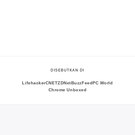
DISEBUTKAN DI
Lifehacker
CNET
ZDNet
BuzzFeed
PC World
Chrome Unboxed