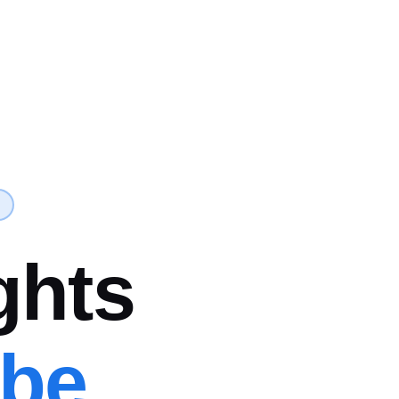
ghts
ube