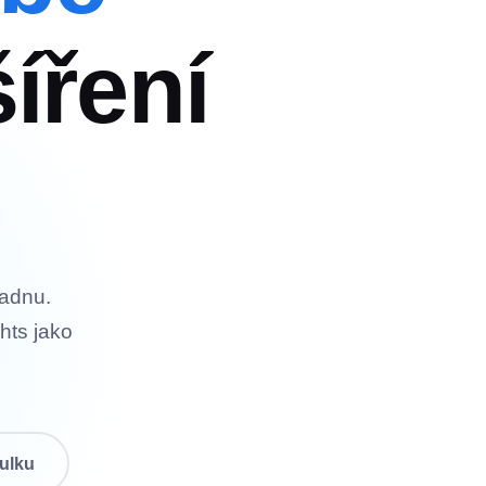
íření
ladnu.
ghts jako
bulku