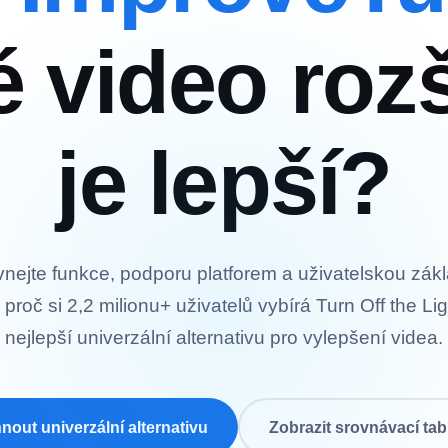
é video rozš
je lepší?
nejte funkce, podporu platforem a uživatelskou zák
, proč si 2,2 milionu+ uživatelů vybírá Turn Off the Li
nejlepší univerzální alternativu pro vylepšení videa.
nout univerzální alternativu
Zobrazit srovnávací ta