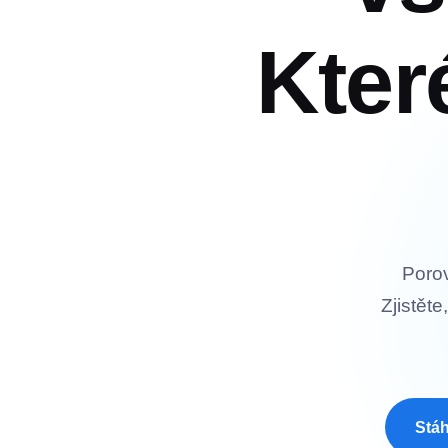
Kter
Porov
Zjistěte
Stáh