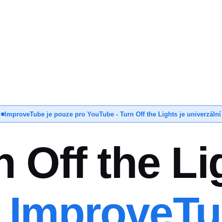
ImproveTube je pouze pro YouTube - Turn Off the Lights je univerzální
n Off the Li
s
ImproveT