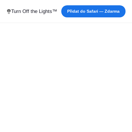
Turn Off the Lights™
Přidat do Safari — Zdarma