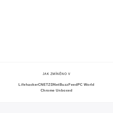
JAK ZMÍNĚNO V
Lifehacker
CNET
ZDNet
BuzzFeed
PC World
Chrome Unboxed