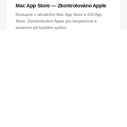
Mac App Store — Zkontrolováno Apple
Dostupné z oficiálního Mac App Store a iOS App
Store. Zkontrolováno Apple pro bezpečnost a
soukromí při každém vydání.
✨
Optimalizováno pro macOS Liquid Glass
Verze 4.6 má přepracované okno, které doplňuje
estetiku macOS 26 Liquid Glass.
🌐