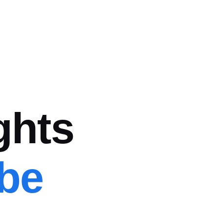
ghts
be