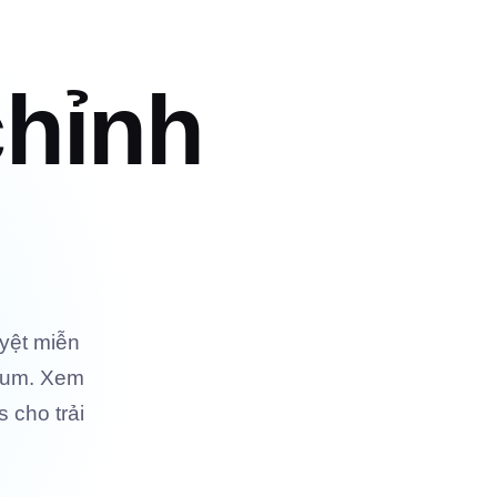
chỉnh
uyệt miễn
mium. Xem
s cho trải