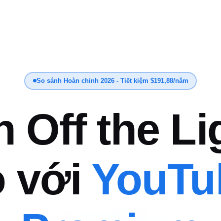
So sánh Hoàn chỉnh 2026 - Tiết kiệm $191,88/năm
n Off the Li
o với
YouTu