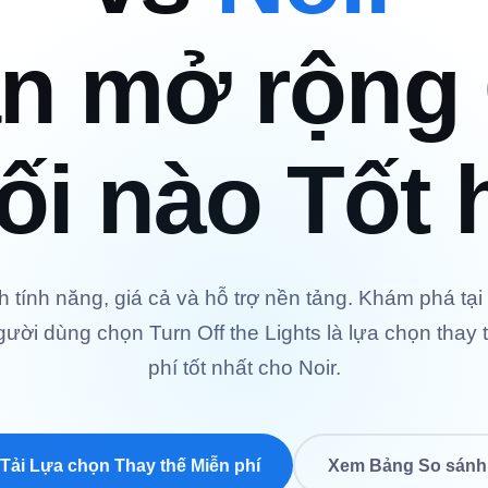
n mở rộng
ối nào Tốt
 tính năng, giá cả và hỗ trợ nền tảng. Khám phá tại
gười dùng chọn Turn Off the Lights là lựa chọn thay
phí tốt nhất cho Noir.
Tải Lựa chọn Thay thế Miễn phí
Xem Bảng So sánh