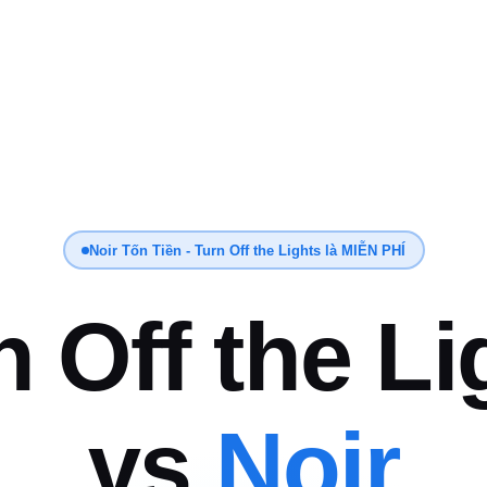
Noir Tốn Tiền - Turn Off the Lights là MIỄN PHÍ
n Off the Li
vs
Noir