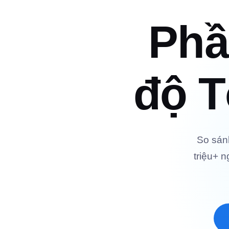
Phầ
độ T
So sánh
triệu+ n