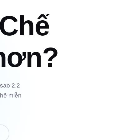
 Chế
 hơn?
 sao 2.2
 thế miễn