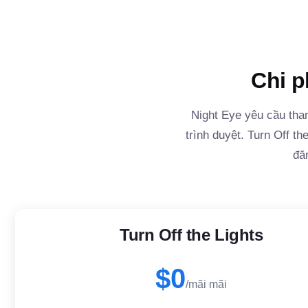
Chi p
Night Eye yêu cầu tha
trình duyệt. Turn Off t
đă
Turn Off the Lights
$0
/mãi mãi