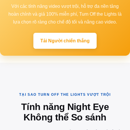
Với các tính năng video vượt trội, hỗ trợ đa nền tảng
hoàn chỉnh và giá 100% miễn phí, Turn Off the Lights là
lựa chọn rõ ràng cho chế độ tối và nâng cao video.
Tải Người chiến thắng
TẠI SAO TURN OFF THE LIGHTS VƯỢT TRỘI
Tính năng Night Eye
Không thể So sánh