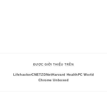
ĐƯỢC GIỚI THIỆU TRÊN
Lifehacker
CNET
ZDNet
Harvard Health
PC World
Chrome Unboxed