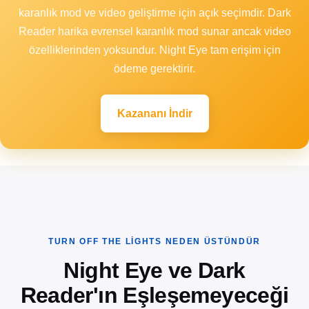
karanlık mod ve video geliştirme için açık seçimdir. Dark
Reader harika evrensel karanlık mod sunar ancak video
özelliklerinden yoksundur. Night Eye tam erişim için
ödeme gerektirir.
Kazananı İndir
TURN OFF THE LIGHTS NEDEN ÜSTÜNDÜR
Night Eye ve Dark
Reader'ın Eşleşemeyeceği