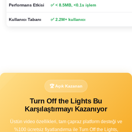
Performans Etkisi
✅ < 8.5MB, <0.1s işlem
Kullanıcı Tabanı
✅ 2.2M+ kullanıcı
🏆 Açık Kazanan
Turn Off the Lights Bu
Karşılaştırmayı Kazanıyor
Üstün video özellikleri, tam çapraz platform desteği ve
%100 ücretsiz fiyatlandırma ile Turn Off the Lights,