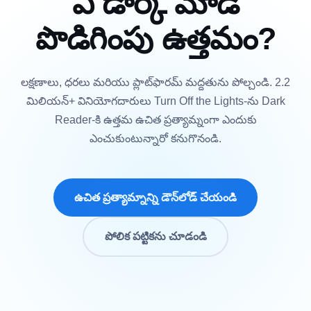
ఏ డార్క్ మోడ్
పొడిగింపు ఉత్తమం?
లక్షణాలు, ధరలు మరియు ప్లాట్‌ఫారమ్ మద్దతును పోల్చండి. 2.2
మిలియన్+ వినియోగదారులు Turn Off the Lights-ను Dark
Reader-కి ఉత్తమ ఉచిత ప్రత్యామ్నంగా ఎందుకు
ఎంచుకుంటున్నారో కనుగొనండి.
ఉచిత ప్రత్యామ్నాన్ని డౌన్‌లోడ్ చేయండి
పోలిక పట్టికను చూడండి