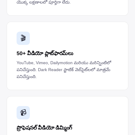
యొక్క లక్షణాలలో పూర్తిగా లేదు.
🎬
50+ వీడియో ప్లాట్‌ఫారమ్‌లు
YouTube, Vimeo, Dailymotion మరియు మరిన్నింటిలో
పనిచేస్తుంది. Dark Reader స్టాటిక్ వెబ్‌సైట్‌లలో మాత్రమే
పనిచేస్తుంది.
📹
ప్రొఫెషనల్ వీడియో డిమ్మింగ్