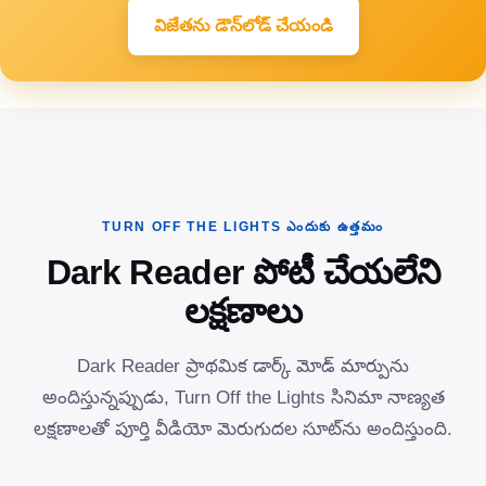
విజేతను డౌన్‌లోడ్ చేయండి
TURN OFF THE LIGHTS ఎందుకు ఉత్తమం
Dark Reader పోటీ చేయలేని
లక్షణాలు
Dark Reader ప్రాథమిక డార్క్ మోడ్ మార్పును
అందిస్తున్నప్పుడు, Turn Off the Lights సినిమా నాణ్యత
లక్షణాలతో పూర్తి వీడియో మెరుగుదల సూట్‌ను అందిస్తుంది.