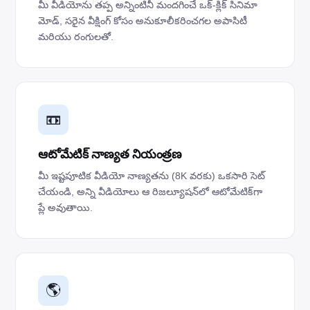
మీ వీడియోను తప్ప అన్నింటినీ మందగించే ఒక్-క్లిక్ సినిమా
మోడ్, సరైన వీక్షింగ్ కోసం అనుకూలీకరించగల అపాసిటీ
మరియు రంగులతో.
📼
ఆటోమేటిక్ నాణ్యత నియంత్రణ
మీ ఇష్టపూటిక వీడియో నాణ్యతను (8K వరకు) ఒకసారి సెట్
చేయండి, అన్ని వీడియోలు ఆ రిజల్యూషన్‌లో ఆటోమేటిక్‌గా
ప్లే అవుతాయి.
🌎