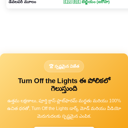
డెవలపర్ మూలం
🇪🇺 🇧🇪 బెల్జియం (ఐరోపా)
🏆 స్పష్టమైన విజేత
Turn Off the Lights ఈ పోలికలో
గెలుస్తుంది
ఉత్తమ లక్షణాలు, పూర్తి క్రాస్-ప్లాట్‌ఫారమ్ మద్దతు మరియు 100%
ఉచిత ధరతో, Turn Off the Lights డార్క్ మోడ్ మరియు వీడియో
మెరుగుదలకు స్పష్టమైన ఎంపిక.