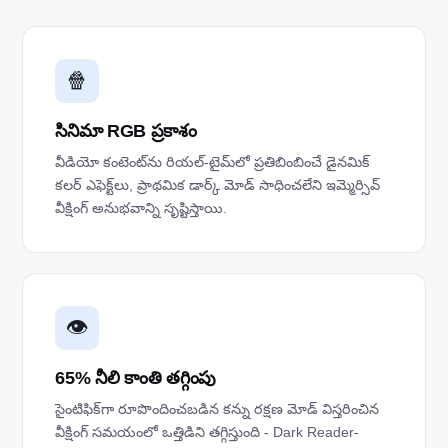
🍿
సినిమా RGB ప్రకాశం
వీడియో కంటెంట్‌ను రియల్-టైమ్‌లో ప్రతిబింబించే డైనమిక్
కలర్ ఎఫెక్ట్‌లు, ప్రాథమిక డార్క్ మోడ్ సాధించలేని ఇమ్మెర్సివ్
వీక్షింగ్ అనుభవాన్ని సృష్టిస్తాయి.
👁️
65% నీలి కాంతి తగ్గింపు
సైంటిఫిక్‌గా రూపొందించబడిన కన్ను రక్షణ మోడ్ విస్తరించిన
వీక్షింగ్ సమయంలో ఒత్తిడిని తగ్గిస్తుంది - Dark Reader-