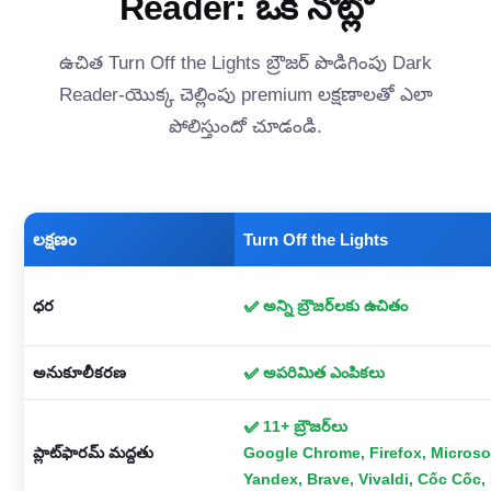
Reader: ఒక నోట్లో
ఉచిత Turn Off the Lights బ్రౌజర్ పొడిగింపు Dark
Reader-యొక్క చెల్లింపు premium లక్షణాలతో ఎలా
పోలిస్తుందో చూడండి.
లక్షణం
Turn Off the Lights
ధర
✅ అన్ని బ్రౌజర్‌లకు ఉచితం
అనుకూలీకరణ
✅ అపరిమిత ఎంపికలు
✅ 11+ బ్రౌజర్‌లు
ప్లాట్‌ఫారమ్ మద్దతు
Google Chrome, Firefox, Microsof
Yandex, Brave, Vivaldi, Cốc Cốc