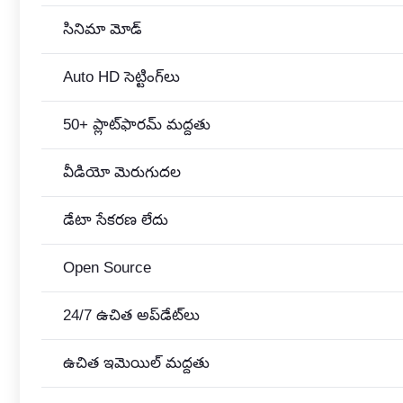
సినిమా మోడ్
Auto HD సెట్టింగ్‌లు
50+ ప్లాట్‌ఫారమ్ మద్దతు
వీడియో మెరుగుదల
డేటా సేకరణ లేదు
Open Source
24/7 ఉచిత అప్‌డేట్‌లు
ఉచిత ఇమెయిల్ మద్దతు