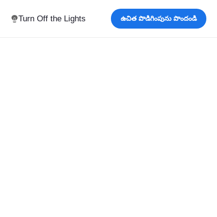
Turn Off the Lights
ఉచిత పొడిగింపును పొందండి