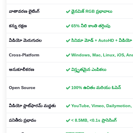
వాతావరణ లైటింగ్
✅ డైనమిక్ RGB ప్రభావాలు
కన్ను రక్షణ
✅ 65% నీలి కాంతి తగ్గింపు
వీడియో మెరుగుదల
✅ సినిమా మోడ్ + AutoHD + వీడియో ఫిల
Cross-Platform
✅ Windows, Mac, Linux, iOS, An
అనుకూలీకరణ
✅ విస్తృతమైన ఎంపికలు
Open Source
✅ 100% ఉచితం మరియు ఓపెన్
వీడియో ప్లాట్‌ఫారమ్ మద్దతు
✅ YouTube, Vimeo, Dailymotion,
పనితీరు ప్రభావం
✅ < 8.5MB, <0.1s ప్రాసెసింగ్