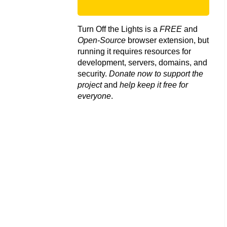
Turn Off the Lights is a
FREE
and
Open-Source
browser extension, but
running it requires resources for
development, servers, domains, and
security.
Donate now to support the
project
and
help keep it free for
everyone
.