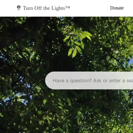
Skip
to
Turn Off the Lights™
Donate
content