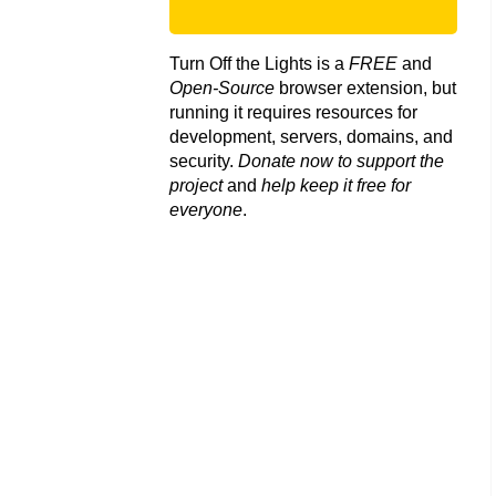
Turn Off the Lights is a
FREE
and
Open-Source
browser extension, but
running it requires resources for
development, servers, domains, and
security.
Donate now to support the
project
and
help keep it free for
everyone
.