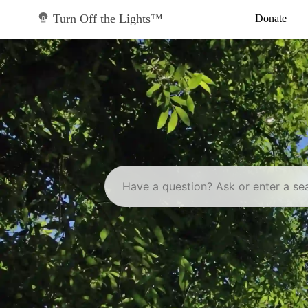
Skip
to
Turn Off the Lights™
Donate
content