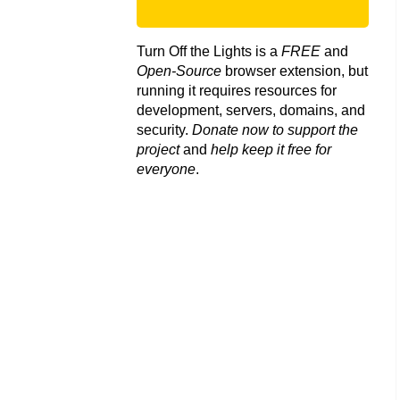
Turn Off the Lights is a
FREE
and
Open-Source
browser extension, but
running it requires resources for
development, servers, domains, and
security.
Donate now to support the
project
and
help keep it free for
everyone
.