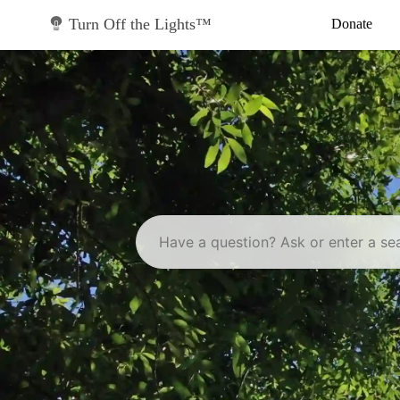
Skip
to
Turn Off the Lights™
Donate
content