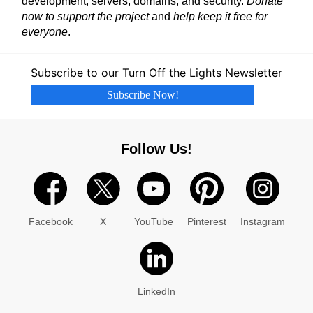
development, servers, domains, and security.
Donate
now to support the project
and
help keep it free for
everyone
.
Subscribe to our Turn Off the Lights Newsletter
Subscribe Now!
Follow Us!
Facebook
X
YouTube
Pinterest
Instagram
LinkedIn