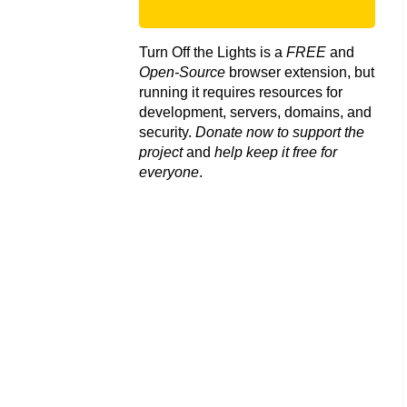
Turn Off the Lights is a
FREE
and
Open-Source
browser extension, but
running it requires resources for
development, servers, domains, and
security.
Donate now to support the
project
and
help keep it free for
everyone
.