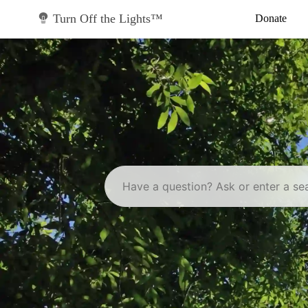
Skip
to
Turn Off the Lights™
Donate
content