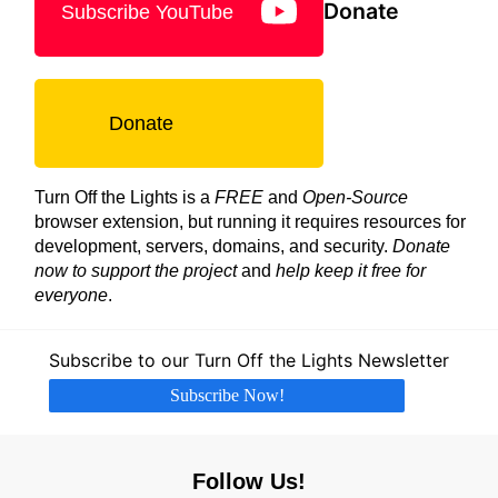
Donate
Subscribe YouTube
Donate
Turn Off the Lights is a
FREE
and
Open-Source
browser extension, but running it requires resources for
development, servers, domains, and security.
Donate
now to support the project
and
help keep it free for
everyone
.
Subscribe to our Turn Off the Lights Newsletter
Subscribe Now!
Follow Us!