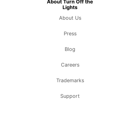
About Turn Off the
Lights
About Us
Press
Blog
Careers
Trademarks
Support
Copyright ©
2026
Stefan Van Damme. All Rights
Reserved.