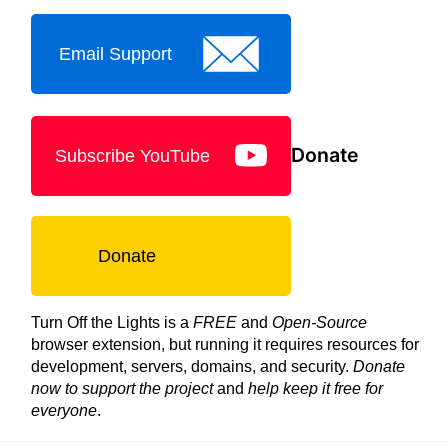
Email Support
Donate
Subscribe YouTube
Donate
Turn Off the Lights is a
FREE
and
Open-Source
browser extension, but running it requires resources for
development, servers, domains, and security.
Donate
now to support the project
and
help keep it free for
everyone
.