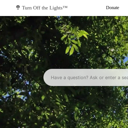
Skip
to
Turn Off the Lights™
Donate
content