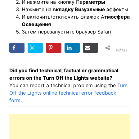
И нажмите на кнопку Па
раметры
Нажмите на в
кладку Визуальные э
ффекты
И включить/отключить флажок А
тмосфера
Освещения
Затем перезапустите браузер Safari
SHARES
Did you find technical, factual or grammatical
errors on the Turn Off the Lights website?
You can report a technical problem using the
Turn
Off the Lights online technical error feedback
form
.