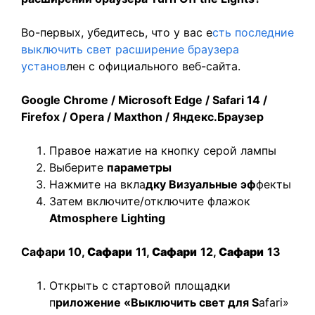
Во-первых, убедитесь, что у вас е
сть последние
выключить свет расширение браузера
установ
лен с официального веб-сайта.
Google Chrome / Microsoft Edge / Safari 14 /
Firefox / Opera / Maxthon / Яндекс.Браузер
Правое нажатие на кнопку серой лампы
Выберите
параметры
Нажмите на вкла
дку Визуальные эф
фекты
Затем включите/отключите флажок
Atmosphere Lighting
Сафари 10,
Сафари
11,
Сафари
12,
Сафари
13
Открыть с стартовой площадки
п
риложение «Выключить свет для S
afari»