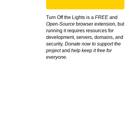
Turn Off the Lights is a
FREE
and
Open-Source
browser extension, but
running it requires resources for
development, servers, domains, and
security.
Donate now to support the
project
and
help keep it free for
everyone
.