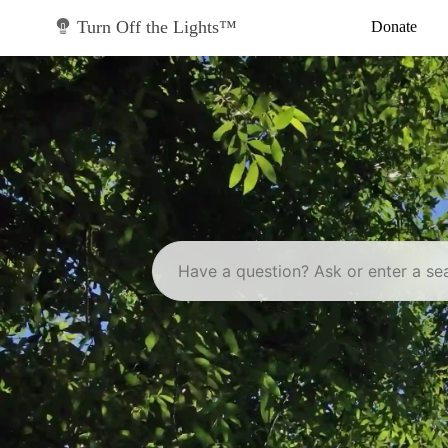
Skip
to
Turn Off the Lights™
Donate
content