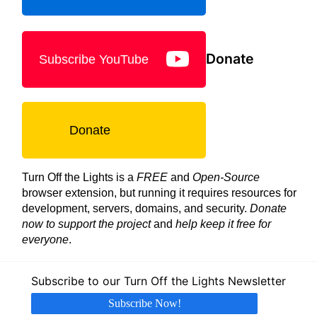
Donate
Subscribe YouTube
Donate
Turn Off the Lights is a
FREE
and
Open-Source
browser extension, but running it requires resources for
development, servers, domains, and security.
Donate
now to support the project
and
help keep it free for
everyone
.
Subscribe to our Turn Off the Lights Newsletter
Subscribe Now!