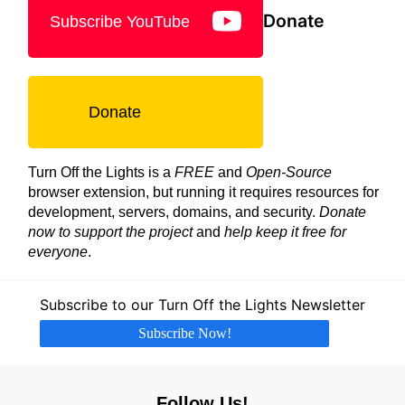
Donate
Subscribe YouTube
Donate
Turn Off the Lights is a
FREE
and
Open-Source
browser extension, but running it requires resources for
development, servers, domains, and security.
Donate
now to support the project
and
help keep it free for
everyone
.
Subscribe to our Turn Off the Lights Newsletter
Subscribe Now!
Follow Us!