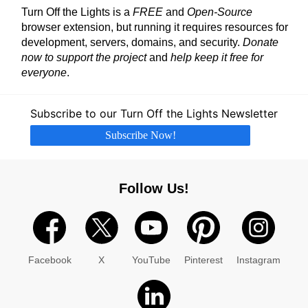
Turn Off the Lights is a
FREE
and
Open-Source
browser extension, but running it requires resources for
development, servers, domains, and security.
Donate
now to support the project
and
help keep it free for
everyone
.
Subscribe to our Turn Off the Lights Newsletter
Subscribe Now!
Follow Us!
Facebook
X
YouTube
Pinterest
Instagram