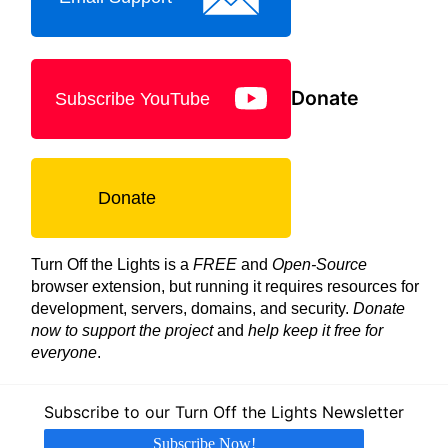
Donate
Subscribe YouTube
Donate
Turn Off the Lights is a
FREE
and
Open-Source
browser extension, but running it requires resources for
development, servers, domains, and security.
Donate
now to support the project
and
help keep it free for
everyone
.
Subscribe to our Turn Off the Lights Newsletter
Subscribe Now!