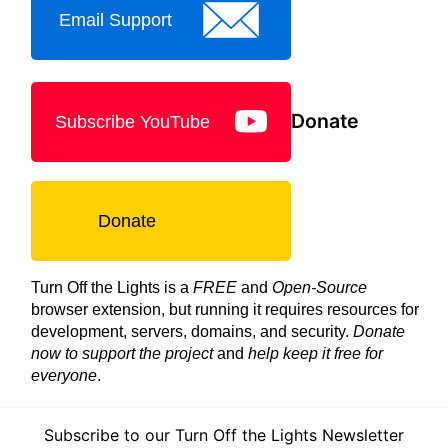
Email Support
Donate
Subscribe YouTube
Donate
Turn Off the Lights is a
FREE
and
Open-Source
browser extension, but running it requires resources for
development, servers, domains, and security.
Donate
now to support the project
and
help keep it free for
everyone
.
Subscribe to our Turn Off the Lights Newsletter