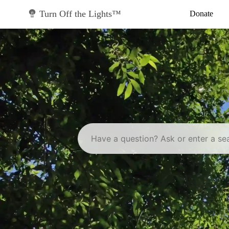
Skip
to
Turn Off the Lights™
Donate
content