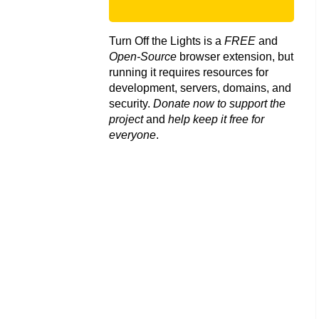
Turn Off the Lights is a
FREE
and
Open-Source
browser extension, but
running it requires resources for
development, servers, domains, and
security.
Donate now to support the
project
and
help keep it free for
everyone
.