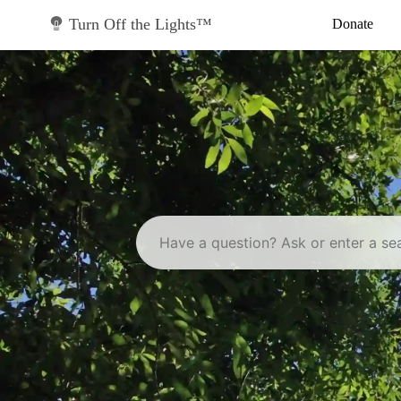
Skip
to
Turn Off the Lights™
Donate
content