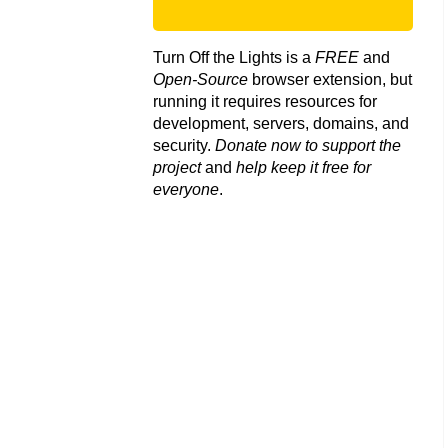
Turn Off the Lights is a
FREE
and
Open-Source
browser extension, but
running it requires resources for
development, servers, domains, and
security.
Donate now to support the
project
and
help keep it free for
everyone
.