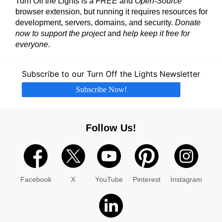
Turn Off the Lights is a
FREE
and
Open-Source
browser extension, but running it requires resources for
development, servers, domains, and security.
Donate
now to support the project
and
help keep it free for
everyone
.
Subscribe to our Turn Off the Lights Newsletter
Subscribe Now!
Follow Us!
Facebook
X
YouTube
Pinterest
Instagram