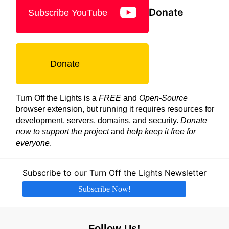
Donate
Subscribe YouTube
Donate
Turn Off the Lights is a
FREE
and
Open-Source
browser extension, but running it requires resources for
development, servers, domains, and security.
Donate
now to support the project
and
help keep it free for
everyone
.
Subscribe to our Turn Off the Lights Newsletter
Subscribe Now!
Follow Us!