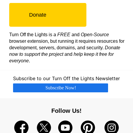
Donate
Turn Off the Lights is a
FREE
and
Open-Source
browser extension, but running it requires resources for
development, servers, domains, and security.
Donate
now to support the project
and
help keep it free for
everyone
.
Subscribe to our Turn Off the Lights Newsletter
Subscribe Now!
Follow Us!